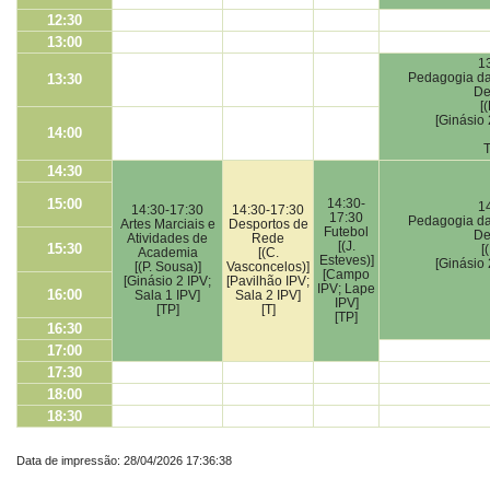
12:30
13:00
1
Pedagogia das
13:30
De
[
[Ginásio 
14:00
T
14:30
15:00
14:30-
1
14:30-17:30
14:30-17:30
17:30
Pedagogia das
Artes Marciais e
Desportos de
Futebol
De
Atividades de
Rede
[(J.
15:30
[
Academia
[(C.
Esteves)]
[Ginásio 
[(P. Sousa)]
Vasconcelos)]
[Campo
[Ginásio 2 IPV;
[Pavilhão IPV;
IPV; Lape
16:00
Sala 1 IPV]
Sala 2 IPV]
IPV]
[TP]
[T]
[TP]
16:30
17:00
17:30
18:00
18:30
Data de impressão: 28/04/2026 17:36:38