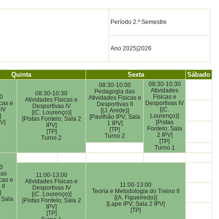
Período 2.º Semestre
Ano 2025|2026
Quinta
Sexta
Sábado
08:30-10:30
08:30-10:00
Atividades
Pedagogia das
08:30-10:30
0
Físicas e
Atividades Físicas e
Atividades Físicas e
cas e
Desportivas IV
Desportivas II
Desportivas IV
 IV
[(C.
[(J. Arede)]
[(C. Lourenço)]
]
Lourenço)]
[Pavilhão IPV; Sala
[Pistas Fontelo; Sala 2
V]
[Pistas
1 IPV]
IPV]
Fontelo; Sala
[TP]
[TP]
2 IPV]
Turno 2
Turno 2
[TP]
Turno 1
0
das
11:00-13:00
cas e
Atividades Físicas e
11:00-13:00
II
Desportivas IV
Teoria e Metodologia do Treino II
]
[(C. Lourenço)]
[(A. Figueiredo)]
 Sala
[Pistas Fontelo; Sala 2
[Lape IPV; Sala 2 IPV]
IPV]
[TP]
[TP]