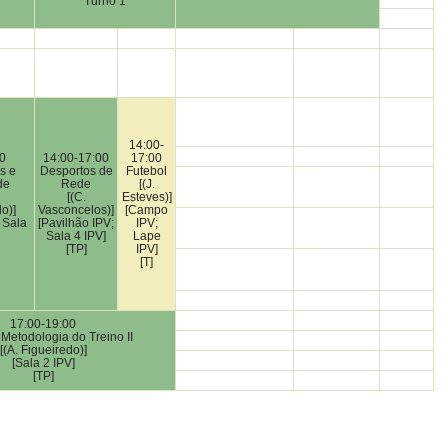
Turno 1
14:00-
0
14:00-17:00
17:00
s e
Desportos de
Futebol
de
Rede
[(J.
[(C.
Esteves)]
do)]
Vasconcelos)]
[Campo
 Sala
[Pavilhão IPV;
IPV;
Sala 4 IPV]
Lape
[TP]
IPV]
[T]
17:00-19:00
 Metodologia do Treino II
[(A. Figueiredo)]
[Sala 2 IPV]
[TP]