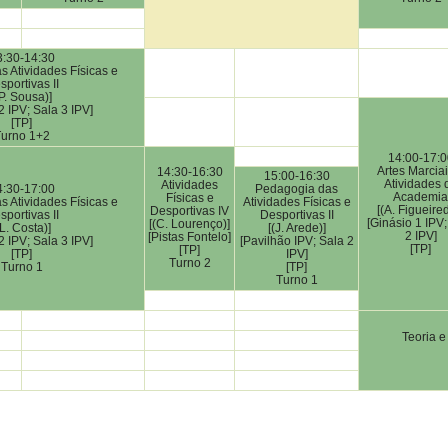
3:30-14:30
 Atividades Físicas e
sportivas II
(P. Sousa)]
2 IPV; Sala 3 IPV]
[TP]
urno 1+2
14:00-17:0
Artes Marciai
14:30-16:30
15:00-16:30
Atividades 
Atividades
4:30-17:00
Pedagogia das
Academia
Físicas e
 Atividades Físicas e
Atividades Físicas e
[(A. Figueire
Desportivas IV
sportivas II
Desportivas II
[Ginásio 1 IPV;
[(C. Lourenço)]
(L. Costa)]
[(J. Arede)]
2 IPV]
[Pistas Fontelo]
2 IPV; Sala 3 IPV]
[Pavilhão IPV; Sala 2
[TP]
[TP]
[TP]
IPV]
Turno 2
Turno 1
[TP]
Turno 1
Teoria e