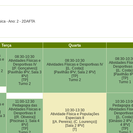
sica - Ano: 2 - 2DAFTA
Terça
Quarta
s
08:30-10:30
08:30-10:3
s e
Atividades Físicas e
08:30-10:30
Atividades Físi
Desportivas IV
Atividades Físicas e Desportivas IV
Desportivas
[(F. Gonçalves)]
[(L. Costa)]
[(L. Costa)
 2
[Pavilhão IPV; Sala 3
[Pavilhão IPV; Sala 2 IPV]
[Pavilhão IP
IPV]
[TP]
[TP]
[TP]
Turno 2
Turno 1
Turno 2
11:00-12:30
10:30-13:0
s e
Pedagogia das
Pedagogia 
Atividades Físicas e
Atividades Físi
10:30-13:30
]
Desportivas II
Desportivas 
Atividade Física e Populações
la 3
[(R. Oliveira)]
[(L. Costa)
Especiais II
[Piscinas 1; Sala 4
[Ginásio 2 IPV;
[(A. Pereira); (C. Lourenço)]
IPV]
4 IPV]
[Sala 2 IPV]
[TP]
[TP]
[T]
Turno 2
Turno 2