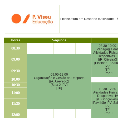
Licenciatura em Desporto e Atividade Fí
Horas
Segunda
08:30-10:00
08:30
Pedagogia da
Atividades Física
Desportivas II
09:00
[(R. Oliveira)]
[Piscinas 1; Sala
IPV]
[TP]
09:30
Turno 1
09:00-12:00
Organização e Gestão do Desporto
10:00
[(A. Azevedo)]
10:30
[Sala 2 IPV]
[TP]
10:30-12:30
Atividades Física
11:00
Desportivas IV
[(F. Gonçalves)
[Pavilhão IPV; Sa
11:30
IPV]
[TP]
Turno 1
12:00